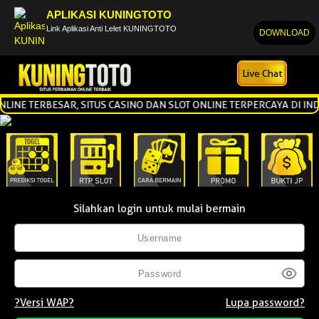
APLIKASI KUNINGTOTO
KUNING
Download
×
Link Aplikasi Anti Lelet KUNINGTOTO
DOWNLOAD
Download KUNING Mobile
Live Chat
LINE TERBESAR, SITUS CASINO DAN SLOT ONLINE TERPERCAYA DI IND
Silahkan login untuk mulai bermain
?Versi WAP?
Lupa password?