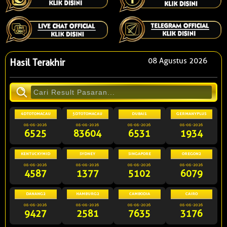
08 Agustus 2026
Hasil Terakhir
4DTOTOMACAU
5DTOTOMACAU
DUBAI1
GERMANYPLUS
08-08-2026
08-08-2026
08-08-2026
08-08-2026
6525
83604
6531
1934
KENTUCKYMID
SYDNEY
SINGAPORE
OREGON2
08-08-2026
08-08-2026
08-08-2026
08-08-2026
4587
1377
5102
6079
DANANG2
HAMBURG2
CAMBODIA
CAIRO
08-08-2026
08-08-2026
08-08-2026
08-08-2026
9427
2581
7635
3176